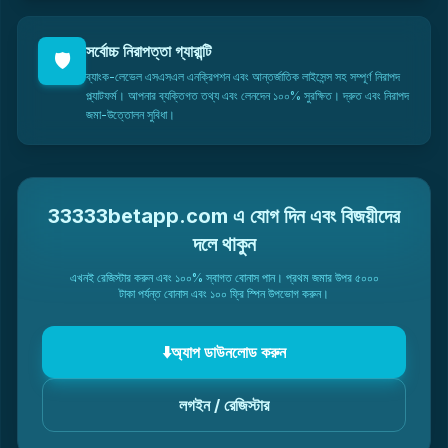
29/06/2026 রহমানকাজীস*** বোনাস পেয়েছেন 1,450 BDT ✨
29/06/2026 তপ*** জিতেছেন 9,500 BDT 💰
সর্বোচ্চ নিরাপত্তা গ্যারান্টি
29/06/2026 রহমানশেখস*** জিতেছেন 8,000 BDT 🏆
🛡️
29/06/2026 রহমানহোস*** উত্তোলন সফল 14,000 BDT 🏦
ব্যাংক-লেভেল এসএসএল এনক্রিপশন এবং আন্তর্জাতিক লাইসেন্স সহ সম্পূর্ণ নিরাপদ
প্ল্যাটফর্ম। আপনার ব্যক্তিগত তথ্য এবং লেনদেন ১০০% সুরক্ষিত। দ্রুত এবং নিরাপদ
29/06/2026 রহমানশেখসো*** বোনাস পেয়েছেন 2,400 BDT 🎉
জমা-উত্তোলন সুবিধা।
29/06/2026 রহমানচৌ*** জ্যাকপট জিতেছেন 134,000 BDT 🎰
29/06/2026 রহমানমৃধ*** উত্তোলন সফল 11,300 BDT 🏦
29/06/2026 রহমানহোসে*** জিতেছেন 18,000 BDT 🏆
29/06/2026 রহমানত*** জ্যাকপট জিতেছেন 103,000 BDT 🎰
33333betapp.com এ যোগ দিন এবং বিজয়ীদের
29/06/2026 তপা*** বোনাস পেয়েছেন 800 BDT 🎁
দলে থাকুন
29/06/2026 ধর*** জ্যাকপট জিতেছেন 129,000 BDT 💥
29/06/2026 মল*** উত্তোলন সফল 12,900 BDT 🏦
এখনই রেজিস্টার করুন এবং ১০০% স্বাগত বোনাস পান। প্রথম জমার উপর ৫০০০
29/06/2026 খন্দ*** উত্তোলন সফল 13,000 BDT 🏦
টাকা পর্যন্ত বোনাস এবং ১০০ ফ্রি স্পিন উপভোগ করুন।
⬇️
অ্যাপ ডাউনলোড করুন
লগইন / রেজিস্টার