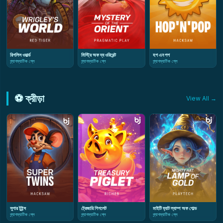
রিগলিস ওয়ার্ল্ড
মিস্ট্রি অফ দ্য ওরিয়েন্ট
হপ এন পপ
প্র্যাগম্যাটিক প্লে
প্র্যাগম্যাটিক প্লে
প্র্যাগম্যাটিক প্লে
⚽ ক্রীড়া
View All →
সুপার টুইন্স
ট্রেজারি পিগলেট
মাইটি হ্যাট ল্যাম্প অফ গোল্ড
প্র্যাগম্যাটিক প্লে
প্র্যাগম্যাটিক প্লে
প্র্যাগম্যাটিক প্লে