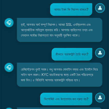
👤
আমার টাকা কি নিরাপদ থাকবে?
🎧
হ্যাঁ, আপনার অর্থ সম্পূর্ণ নিরাপদ। আমরা SSL এনক্রিপশন এবং
আন্তর্জাতিক লাইসেন্স ব্যবহার করি। আপনার ব্যক্তিগত তথ্য এবং
লেনদেন সর্বোচ্চ নিরাপত্তা মান অনুযায়ী সুরক্ষিত থাকে।
👤
কীভাবে অ্যাকাউন্ট তৈরি করব?
🎧
রেজিস্ট্রেশন খুবই সহজ। শুধু আপনার মোবাইল নম্বর এবং ইমেইল দিয়ে
সাইন আপ করুন। KYC যাচাইকরণের জন্য একটি বৈধ পরিচয়পত্র
জমা দিন। ৫ মিনিটেই আপনার অ্যাকাউন্ট সক্রিয় হবে।
👤
ডিপোজিট এবং উত্তোলন কত দ্রুত হয়?