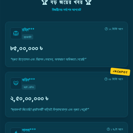
🏆 বড় জয়ের খবর 🏆
বিজয়ীদের সর্বশেষ আপডেট
রহিম***
🕒 ১২ মিনিট আগে
🦁
ব্যাকার্যাট
৮৫,০০,০০০ ৳
“দ্রুত উত্তোলন এবং নিরাপদ লেনদেন, অসাধারণ অভিজ্ঞতা পেয়েছি”
JACKPOT
করিম***
🕒 ৩৫ মিনিট আগে
🐯
স্লট মেশিন
২,৫০,০০,০০০ ৳
“জ্যাকপট জিতেছি! প্ল্যাটফর্মটি সত্যিই বিশ্বাসযোগ্য এবং দ্রুত পেমেন্ট”
সালমা***
🕒 ১ ঘণ্টা আগে