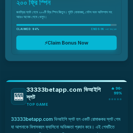
২০০ ফ্রি স্পিন
জনপ্রিয় স্লট গেমে ২০০টি ফ্রি স্পিন জিতুন। সুইট বোনানজা, গেটস অফ অলিম্পাস সহ
আরও অনেক গেমে খেলুন।
CLAIMED: 94%
ENDS IN: ০৫:৩২:১৮
⚡
Claim Bonus Now
33333betapp.com ভিআইপি
🔥 96-
99%
🎰
স্লট
⭐⭐⭐⭐⭐
TOP GAME
33333betapp.com ভিআইপি স্লট হল একটি রোমাঞ্চকর স্লট গেম
যা আপনাকে বিলাসবহুল ক্যাসিনো অভিজ্ঞতা প্রদান করে। এই গেমটিতে