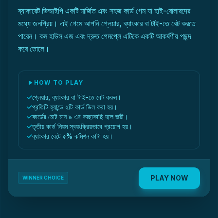
ব্যাকারেট ভিআইপি একটি মার্জিত এবং সহজ কার্ড গেম যা হাই-রোলারদের
মধ্যে জনপ্রিয়। এই গেমে আপনি প্লেয়ার, ব্যাংকার বা টাই-তে বেট করতে
পারেন। কম হাউস এজ এবং দ্রুত গেমপ্লে এটিকে একটি আকর্ষণীয় পছন্দ
করে তোলে।
HOW TO PLAY
প্লেয়ার, ব্যাংকার বা টাই-তে বেট করুন।
প্রতিটি হ্যান্ডে ২টি কার্ড ডিল করা হয়।
কার্ডের মোট মান ৯ এর কাছাকাছি হলে জয়ী।
তৃতীয় কার্ড নিয়ম স্বয়ংক্রিয়ভাবে প্রয়োগ হয়।
ব্যাংকার বেটে ৫% কমিশন কাটা হয়।
PLAY NOW
WINNER CHOICE