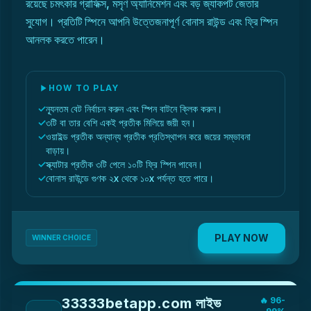
রয়েছে চমৎকার গ্রাফিক্স, মসৃণ অ্যানিমেশন এবং বড় জ্যাকপট জেতার
সুযোগ। প্রতিটি স্পিনে আপনি উত্তেজনাপূর্ণ বোনাস রাউন্ড এবং ফ্রি স্পিন
আনলক করতে পারেন।
HOW TO PLAY
ন্যূনতম বেট নির্বাচন করুন এবং স্পিন বাটনে ক্লিক করুন।
৩টি বা তার বেশি একই প্রতীক মিলিয়ে জয়ী হন।
ওয়াইল্ড প্রতীক অন্যান্য প্রতীক প্রতিস্থাপন করে জয়ের সম্ভাবনা
বাড়ায়।
স্ক্যাটার প্রতীক ৩টি পেলে ১০টি ফ্রি স্পিন পাবেন।
বোনাস রাউন্ডে গুণক ২x থেকে ১০x পর্যন্ত হতে পারে।
PLAY NOW
WINNER CHOICE
33333betapp.com লাইভ
🔥 96-