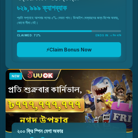
৳২৯,৯৯৯ ক্যাশব্যাক
প্রতি সপ্তাহে আপনার লসের ৫% ফেরত পান। ভিআইপ মেম্বারদের জন্য বিশেষ অফার,
কোনো সীমা নেই।
CLAIMED: 72%
ENDS IN: ৩ দিন বাকি
⚡
Claim Bonus Now
NEW
২০০ ফ্রি স্পিন মেগা অফার