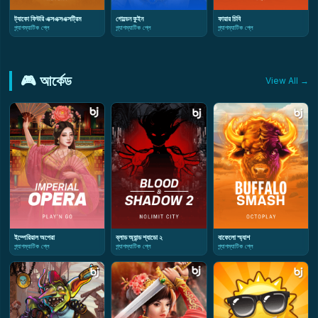
ট্যাকো ফিউরি এক্সএক্সএক্সট্রিম
গোল্ডেন কুইন
ফায়ার চিবি
প্র্যাগম্যাটিক প্লে
প্র্যাগম্যাটিক প্লে
প্র্যাগম্যাটিক প্লে
🎮 আর্কেড
View All →
ইম্পেরিয়াল অপেরা
ব্লাড অ্যান্ড শ্যাডো ২
বাফেলো স্ম্যাশ
প্র্যাগম্যাটিক প্লে
প্র্যাগম্যাটিক প্লে
প্র্যাগম্যাটিক প্লে