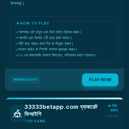
উপলব্ধ।
HOW TO PLAY
আপনার বেট রাখুন এবং ডিল বাটনে ক্লিক করুন।
আপনি এবং ডিলার ২টি করে কার্ড পাবেন।
হিট করে আরও কার্ড নিন বা স্ট্যান্ড করুন।
ডাবল ডাউন বা স্প্লিট অপশন ব্যবহার করুন।
২১ এর কাছাকাছি থাকলে জিতবেন, অতিক্রম করলে হারবেন।
PLAY NOW
WINNER CHOICE
33333betapp.com ব্যাকারেট
🔥 96-
99%
🎪
ভিআইপি
⭐⭐⭐⭐⭐
TOP GAME