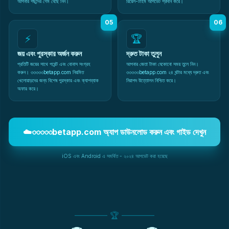
আপনার পছন্দের গেম বেছে নিন।
রিয়েল-টাইম আপডেট প্রদান করে।
05
06
⚡
🏆
জয় এবং পুরস্কার অর্জন করুন
দ্রুত টাকা তুলুন
প্রতিটি জয়ের সাথে পয়েন্ট এবং বোনাস সংগ্রহ
আপনার জেতা টাকা যেকোনো সময় তুলে নিন।
করুন। ৩৩৩৩৩betapp.com নিয়মিত
৩৩৩৩৩betapp.com ২৪ ঘন্টার মধ্যে দ্রুত এবং
খেলোয়াড়দের জন্য বিশেষ পুরস্কার এবং ক্যাশব্যাক
নিরাপদ উত্তোলন নিশ্চিত করে।
অফার করে।
☁️
৩৩৩৩৩betapp.com অ্যাপ ডাউনলোড করুন এবং গাইড দেখুন
iOS এবং Android এ সমর্থিত - ২০২৪ আপডেট করা হয়েছে
———— 🏆 ————